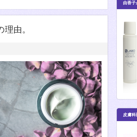
由香子
の理由。
皮膚科