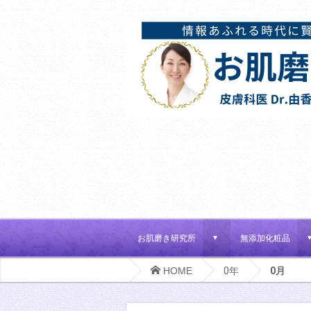
お肌磨き研究所
無添加化粧品
d
HOME
0年
0月