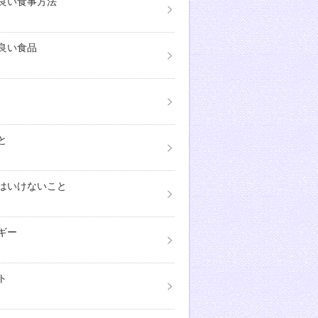
良い食事方法
良い食品
と
はいけないこと
ギー
ト