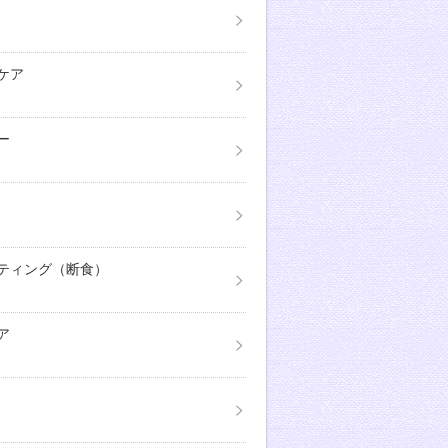
ケア
ー
ティング（断食）
ア