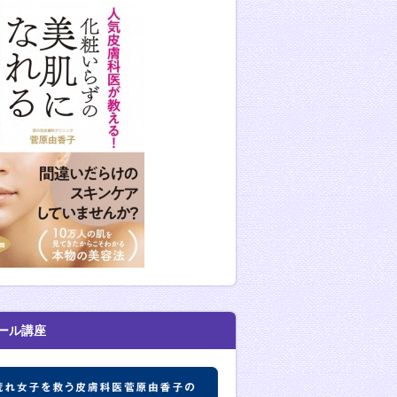
ール講座
肌荒れ女子を救う皮膚科医菅