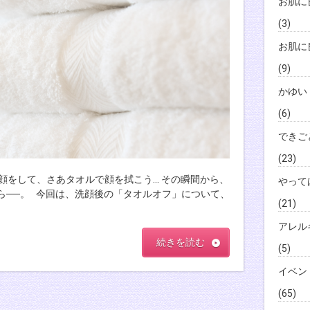
お肌に
(3)
お肌に
(9)
かゆい
(6)
できご
(23)
洗顔をして、さあタオルで顔を拭こう… その瞬間から、
やって
ら──。 今回は、洗顔後の「タオルオフ」について、
(21)
アレル
続きを読む
(5)
イベン
(65)