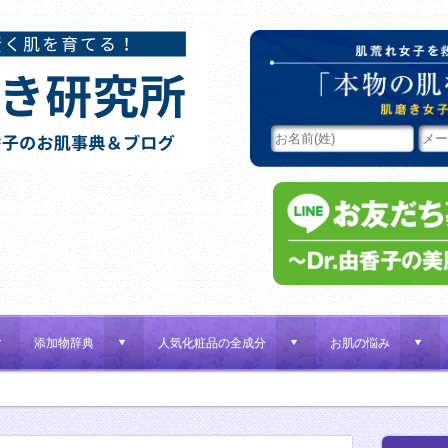
添加物辞典
人気化粧品の全成分
お肌の悩み
d
d
d
d