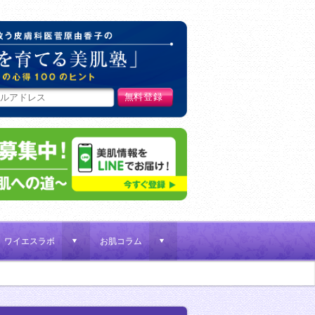
肌荒れ女子を救う皮膚科医菅原
ワイエスラボ
お肌コラム
d
d