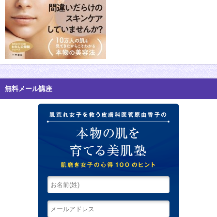
無料メール講座
肌荒れ女子