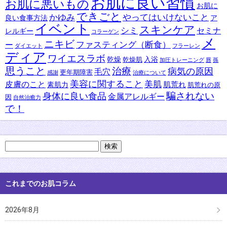
お肌に良い習慣
お肌に悪いもの
お肌に
できごと
かゆみ
やってはいけないこと
良い食事方法
ア
イベント
スキンケア
シミ
セミナ
レルギー
コラーゲン
メ
ニキビ
ファスティング（断食）
ー
ダイエット
フラーレン
ディア
ワイエスラボ
乾燥
入浴
乾燥肌
加圧トレーニング
唇
孫
思うこと
治療
病気の原因
毛穴
更年期障害
感謝
治療について
美容に関すること
美肌
皮膚のこと
肌荒れ
素肌力
肌荒れの原
身体に良い食品
騙されない
金属アレルギー
因
自然治癒力
で！
検
索:
これまでのお肌コラム
2026年8月