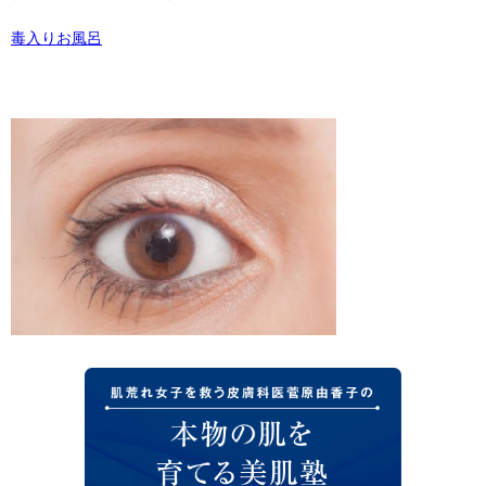
毒入りお風呂
肌荒れ女子