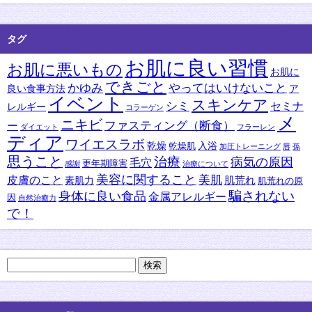
タグ
お肌に良い習慣
お肌に悪いもの
お肌に
できごと
かゆみ
やってはいけないこと
良い食事方法
ア
イベント
スキンケア
シミ
セミナ
レルギー
コラーゲン
メ
ニキビ
ファスティング（断食）
ー
ダイエット
フラーレン
ディア
ワイエスラボ
乾燥
入浴
乾燥肌
加圧トレーニング
唇
孫
思うこと
治療
病気の原因
毛穴
更年期障害
感謝
治療について
美容に関すること
美肌
皮膚のこと
肌荒れ
素肌力
肌荒れの原
身体に良い食品
騙されない
金属アレルギー
因
自然治癒力
で！
検
索: