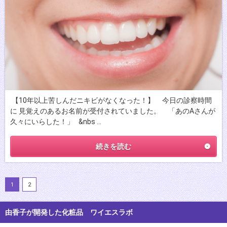
【10年以上苦しんだニキビがなくなった！】 今日の診察時間
に 見覚えのあるお名前が受付されていました。 「あのAさんが
久々にいらした！」 &nbs …
続きを読む
1
2
由香子が開発した化粧品 ワイエスラボ