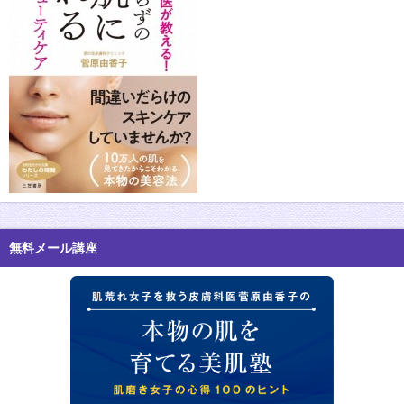
無料メール講座
肌荒れ女子