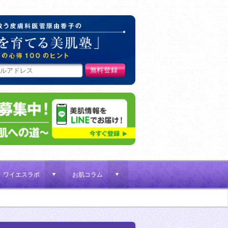
肌荒れ女子を救う皮膚科医菅原
ワイエスラボ
お肌コラム
d
d