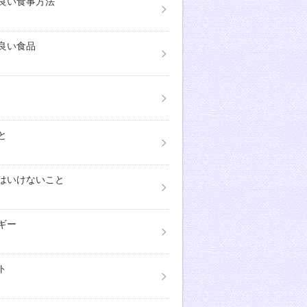
良い食事方法
良い食品
と
はいけないこと
ギー
ト