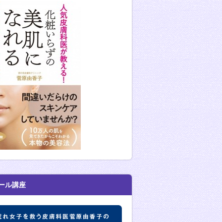
ール講座
肌荒れ女子を救う皮膚科医菅