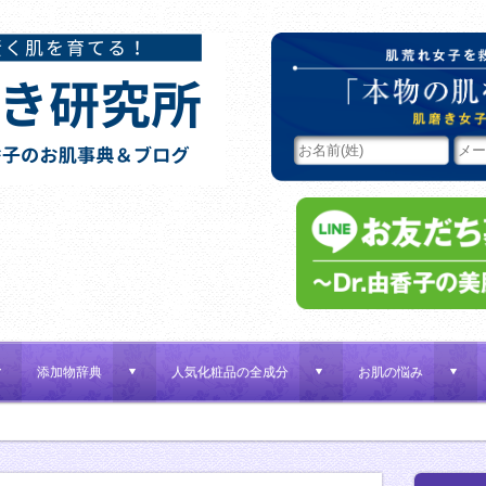
添加物辞典
人気化粧品の全成分
お肌の悩み
d
d
d
d