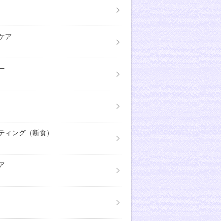
ケア
ー
ティング（断食）
ア