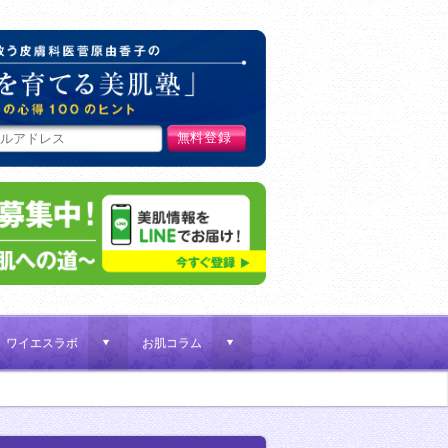
肌荒れ女子を救う皮膚科医菅原
ワイエスラボ
お肌コラム
d
d