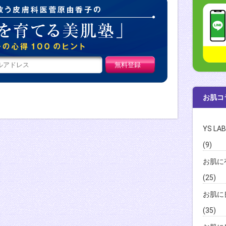
肌荒れ女子を救
お肌コ
YS L
(9)
お肌に
(25)
お肌に
(35)