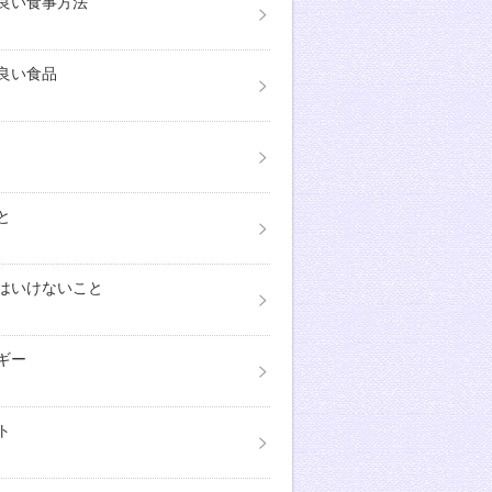
良い食事方法
良い食品
と
はいけないこと
ギー
ト