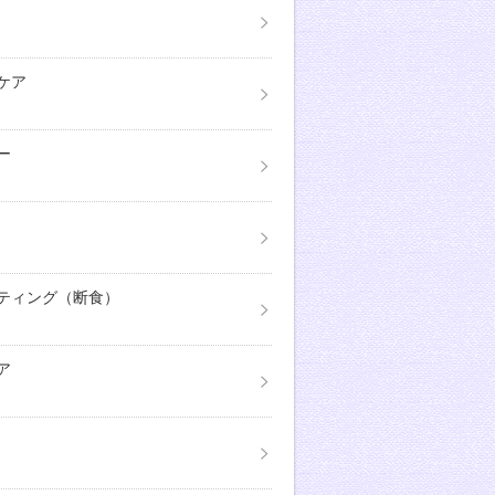
ケア
ー
ティング（断食）
ア