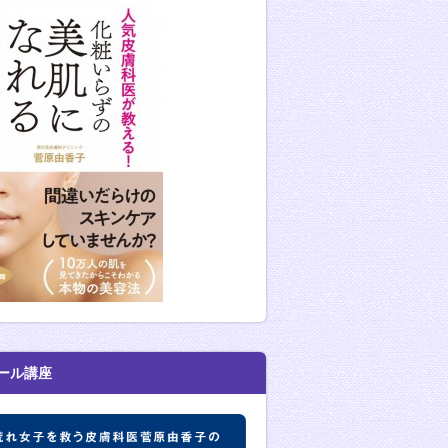
ール講座
肌荒れ女子を救う皮膚科医菅