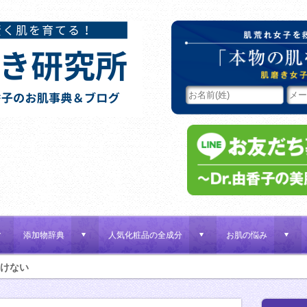
添加物辞典
人気化粧品の全成分
お肌の悩み
d
d
d
d
けない