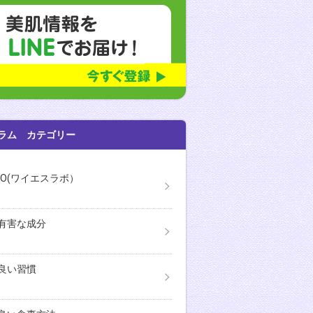
う皮膚科医菅原由香子先生 「本物の肌を育てる美肌塾」 肌磨き
ラム カテゴリー
ABO(ワイエスラボ）
有害な成分
良い習慣