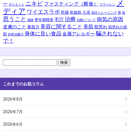
メ
ニキビ
ファスティング（断食）
ー
ダイエット
フラーレン
ディア
ワイエスラボ
乾燥
入浴
乾燥肌
加圧トレーニング
唇
孫
思うこと
治療
病気の原因
毛穴
更年期障害
感謝
治療について
美容に関すること
美肌
皮膚のこと
肌荒れ
素肌力
肌荒れの原
身体に良い食品
騙されない
金属アレルギー
因
自然治癒力
で！
検
索:
これまでのお肌コラム
2026年8月
2026年7月
2026年6月