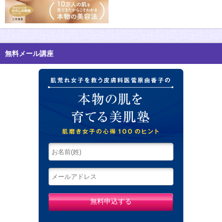
無料メール講座
肌荒れ女子