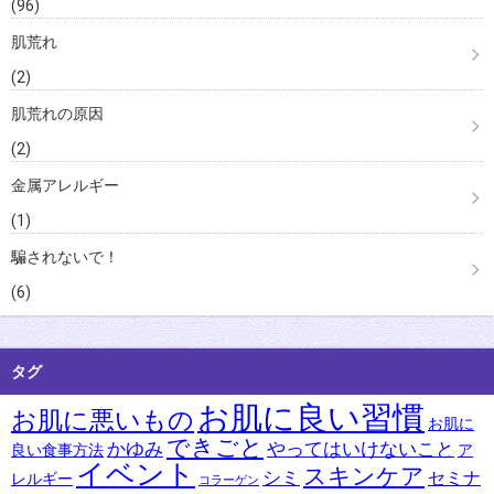
(96)
肌荒れ
(2)
肌荒れの原因
(2)
金属アレルギー
(1)
騙されないで！
(6)
タグ
お肌に良い習慣
お肌に悪いもの
お肌に
できごと
かゆみ
やってはいけないこと
良い食事方法
ア
イベント
スキンケア
シミ
セミナ
レルギー
コラーゲン