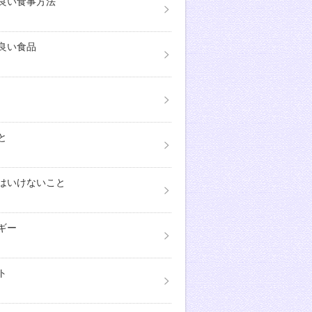
良い食事方法
良い食品
と
はいけないこと
ギー
ト