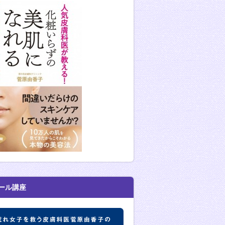
ール講座
肌荒れ女子を救う皮膚科医菅