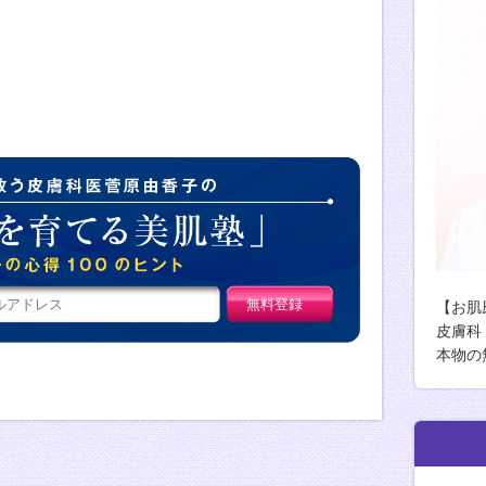
肌荒れ女子を救
【お肌
皮膚科
本物の
由