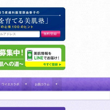
肌荒れ女子を救う皮膚科医菅原
ワイエスラボ
お肌コラム
d
d