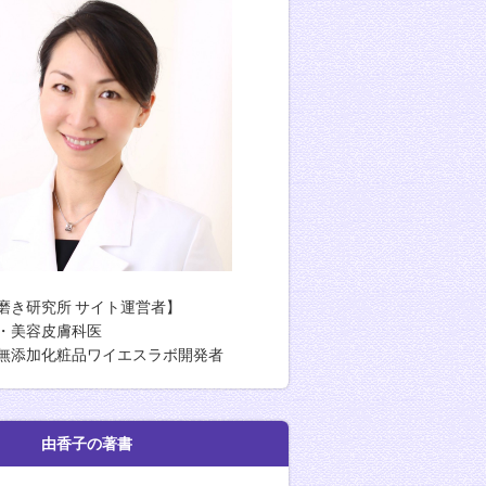
う皮膚科医菅原由香子先生 「本物の肌を育てる美肌塾」 肌磨き
磨き研究所 サイト運営者】
・美容皮膚科医
無添加化粧品ワイエスラボ開発者
香子の著書