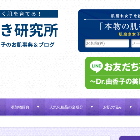
添加物辞典
人気化粧品の全成分
お肌の悩み
d
d
d
d