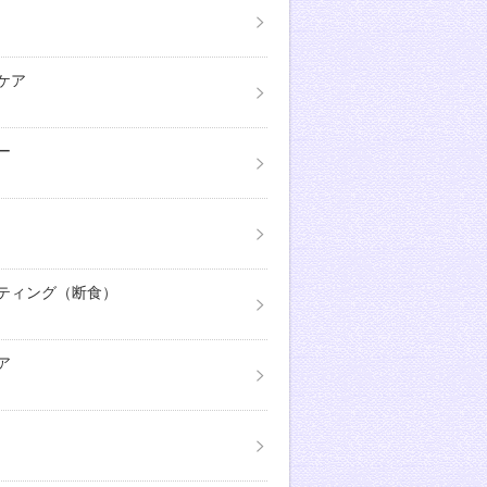
ケア
ー
ティング（断食）
ア