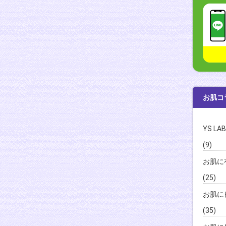
お肌コ
YS L
(9)
お肌に
(25)
お肌に
(35)