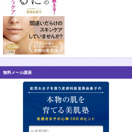
無料メール講座
肌荒れ女子