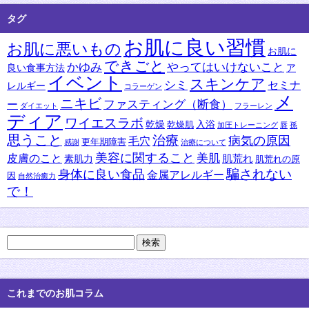
タグ
お肌に良い習慣
お肌に悪いもの
お肌に
できごと
かゆみ
やってはいけないこと
良い食事方法
ア
イベント
スキンケア
シミ
セミナ
レルギー
コラーゲン
メ
ニキビ
ファスティング（断食）
ー
ダイエット
フラーレン
ディア
ワイエスラボ
乾燥
入浴
乾燥肌
加圧トレーニング
唇
孫
思うこと
治療
病気の原因
毛穴
更年期障害
感謝
治療について
美容に関すること
美肌
皮膚のこと
肌荒れ
素肌力
肌荒れの原
身体に良い食品
騙されない
金属アレルギー
因
自然治癒力
で！
検
索:
これまでのお肌コラム