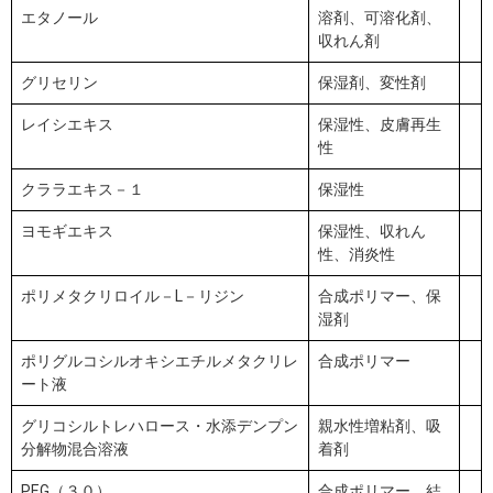
エタノール
溶剤、可溶化剤、
収れん剤
グリセリン
保湿剤、変性剤
レイシエキス
保湿性、皮膚再生
性
クララエキス－１
保湿性
ヨモギエキス
保湿性、収れん
性、消炎性
ポリメタクリロイル－L－リジン
合成ポリマー、保
湿剤
ポリグルコシルオキシエチルメタクリレ
合成ポリマー
ート液
グリコシルトレハロース・水添デンプン
親水性増粘剤、吸
分解物混合溶液
着剤
PEG（３０）
合成ポリマー、結