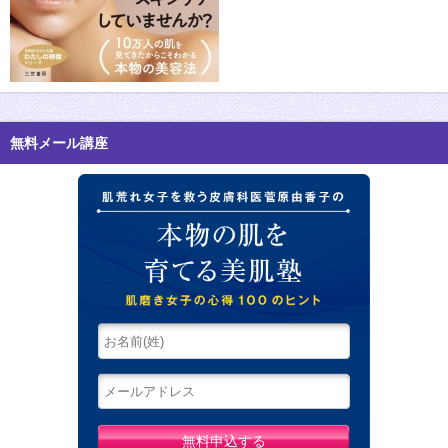
無料メール講座
肌荒れ女子