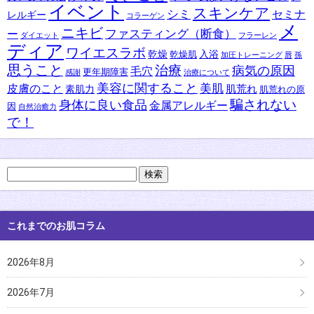
イベント
スキンケア
シミ
セミナ
レルギー
コラーゲン
メ
ニキビ
ファスティング（断食）
ー
ダイエット
フラーレン
ディア
ワイエスラボ
乾燥
入浴
乾燥肌
加圧トレーニング
唇
孫
思うこと
治療
病気の原因
毛穴
更年期障害
感謝
治療について
美容に関すること
美肌
皮膚のこと
肌荒れ
素肌力
肌荒れの原
身体に良い食品
騙されない
金属アレルギー
因
自然治癒力
で！
検
索:
これまでのお肌コラム
2026年8月
2026年7月