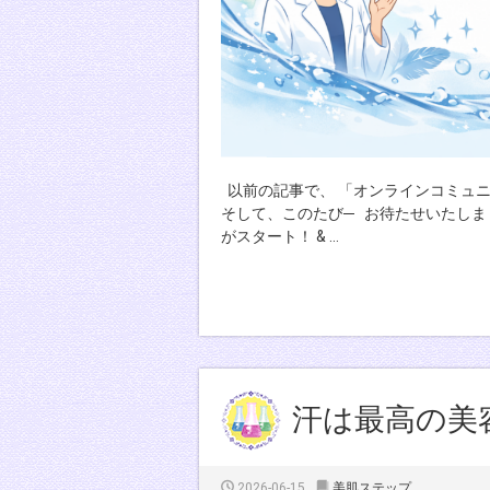
以前の記事で、 「オンラインコミュニ
そして、このたび─ お待たせいたしまし
がスタート！ & …
汗は最高の美
2026-06-15
美肌ステップ