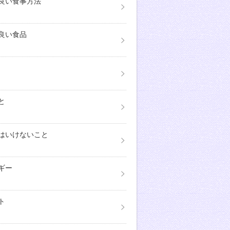
良い食事方法
良い食品
と
はいけないこと
ギー
ト