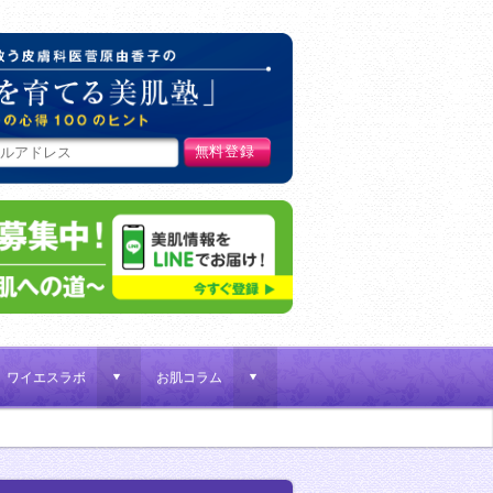
肌荒れ女子を救う皮膚科医菅原
ワイエスラボ
お肌コラム
d
d