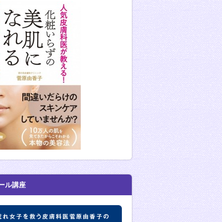
ール講座
肌荒れ女子を救う皮膚科医菅