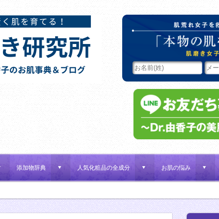
添加物辞典
人気化粧品の全成分
お肌の悩み
d
d
d
d