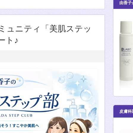
由香子
ミュニティ「美肌ステッ
ート♪
皮膚科