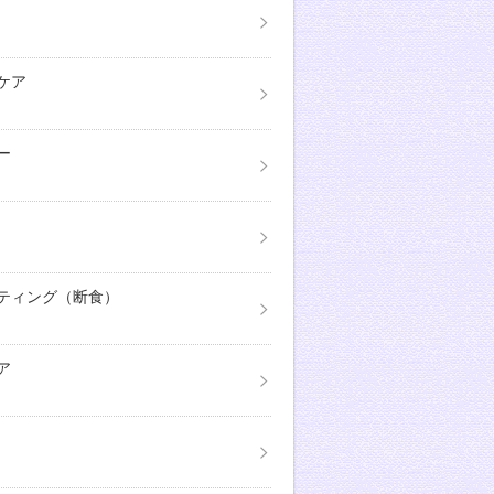
ケア
ー
ティング（断食）
ア