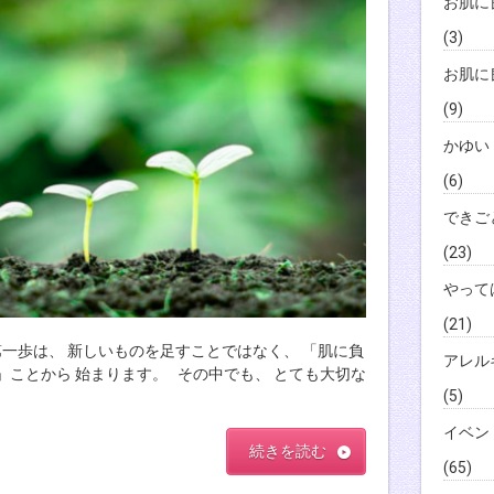
お肌に
(3)
お肌に
(9)
かゆい
(6)
できご
(23)
やって
(21)
第一歩は、 新しいものを足すことではなく、 「肌に負
アレル
」ことから 始まります。 その中でも、 とても大切な
(5)
イベン
続きを読む
(65)