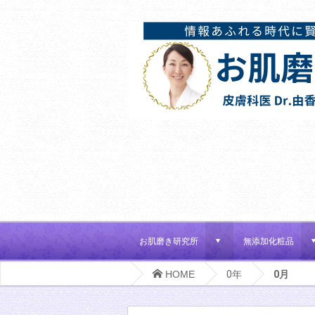
お肌磨き研究所
無添加化粧品
d
HOME
0年
0月