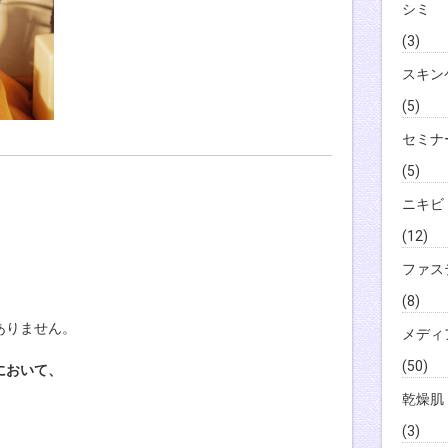
シミ
(3)
スキン
(5)
セミナ
(5)
ニキビ
(12)
ファス
(8)
ありません。
メディ
(50)
において、
乾燥肌
(3)