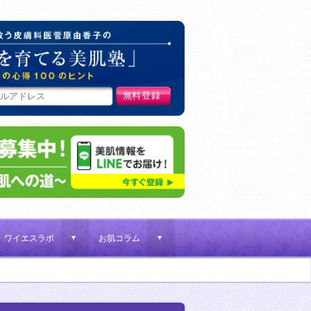
肌荒れ女子を救う皮膚科医菅原
ワイエスラボ
お肌コラム
d
d