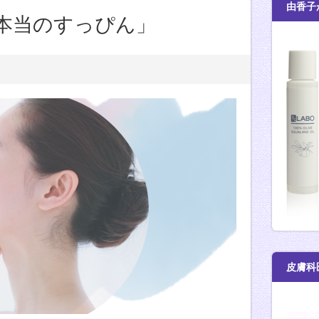
由香子
本当のすっぴん」
皮膚科