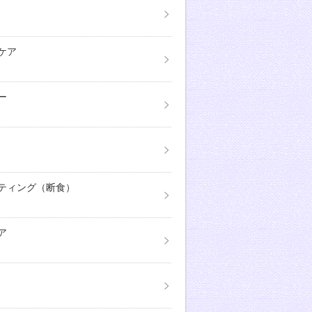
ケア
ー
ティング（断食）
ア