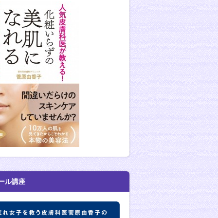
ール講座
肌荒れ女子を救う皮膚科医菅