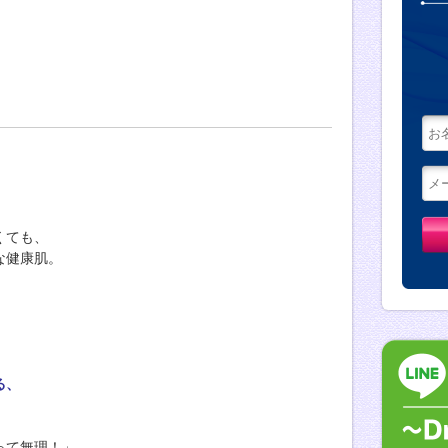
。
くても、
な健康肌。
る、
って無理！」