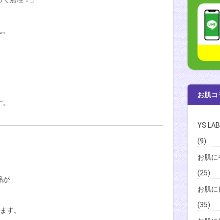
ん。
お肌コ
す。
YS L
(9)
お肌に
(25)
品が
お肌に
。
(35)
ります。