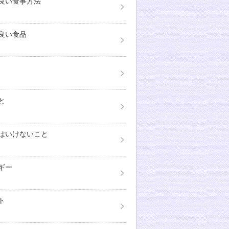
良い食事方法
良い食品
と
はいけないこと
ギー
ト