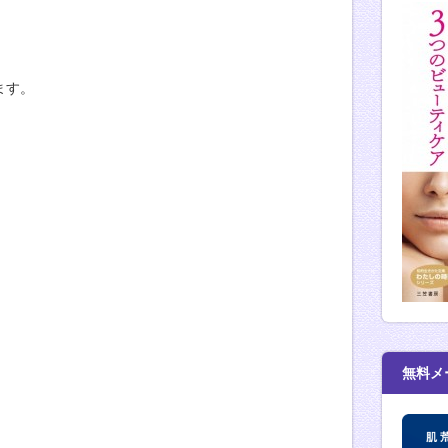
ます。
、
無料メ