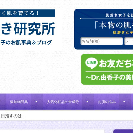
添加物辞典
人気化粧品の全成分
お肌の悩み
d
d
d
d
目指すのは...