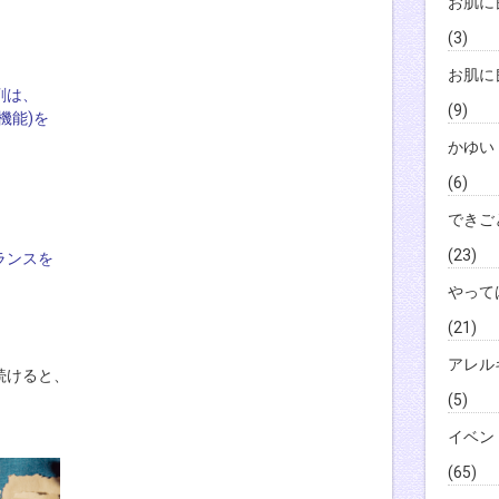
お肌に
(3)
お肌に
剤は、
(9)
機能)を
かゆい
(6)
できご
(23)
ランスを
やって
(21)
アレル
続けると、
(5)
イベン
(65)