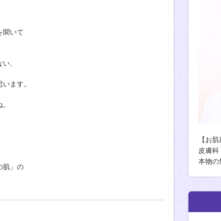
を聞いて
ない、
思います。
ね。
【お肌
皮膚科
本物の
の肌」の
由