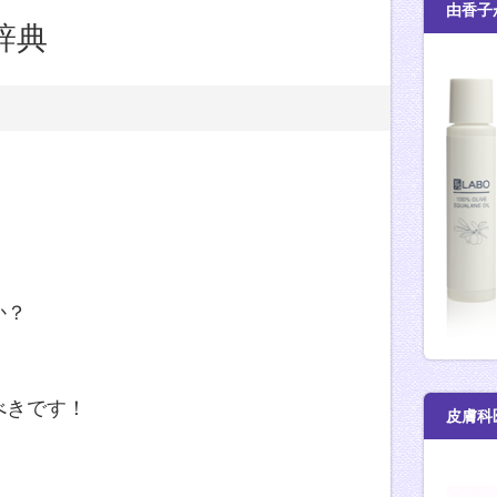
由香子
辞典
か？
べきです！
皮膚科