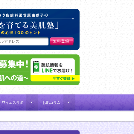
肌荒れ女子を救う皮膚科医菅原
ワイエスラボ
お肌コラム
d
d