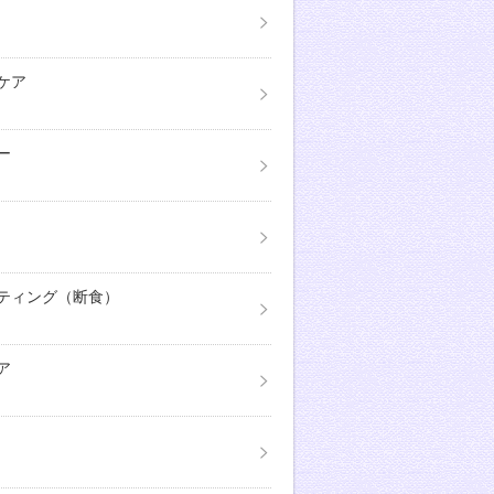
ケア
ー
ティング（断食）
ア