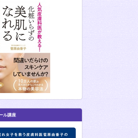
ール講座
肌荒れ女子を救う皮膚科医菅