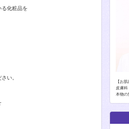
いる化粧品を
。
ださい。
【お肌
皮膚科
本物の
を
由