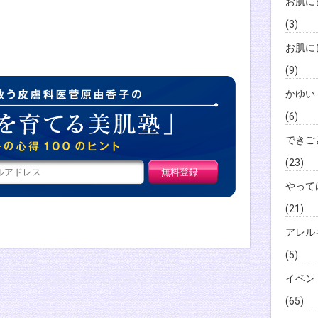
お肌に
(3)
お肌に
(9)
かゆい
肌荒れ女子を救
(6)
できご
(23)
やって
(21)
アレル
(5)
イベン
(65)