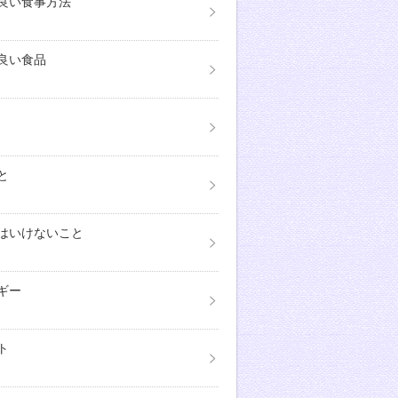
良い食事方法
良い食品
う皮膚科医菅原由香子先生 「本物の肌を育てる美肌塾」 肌磨き
と
はいけないこと
ギー
ト