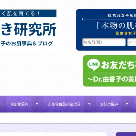
添加物辞典
人気化粧品の全成分
お肌の悩み
d
d
d
d