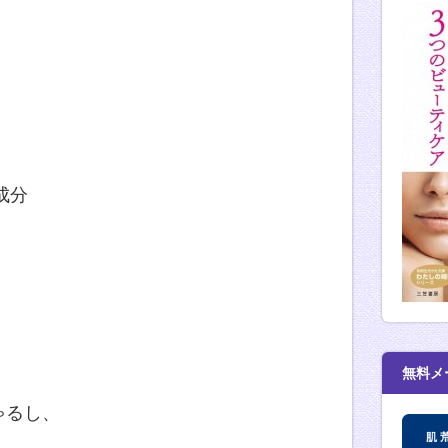
。
い成分
る成分
いる成分
無料メ
ゃるし、